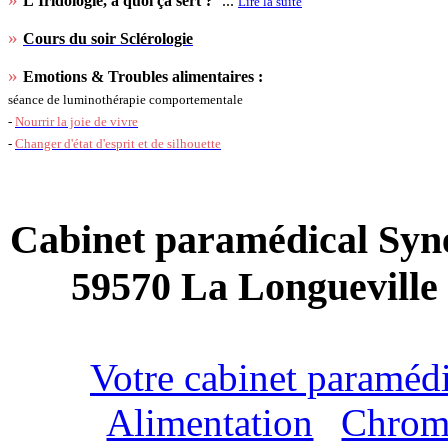
L'Iridologie, à quoi ça sert ?
...
Lire la suite
»
Cours du soir Sclérologie
»
Emotions & Troubles alimentaires :
séance de luminothérapie comportementale
-
Nourrir la joie de vivre
-
Changer d'état d'esprit et de silhouette
Cabinet paramédical Syne
59570 La Longueville (
Votre cabinet paraméd
Alimentation
|
Chrom